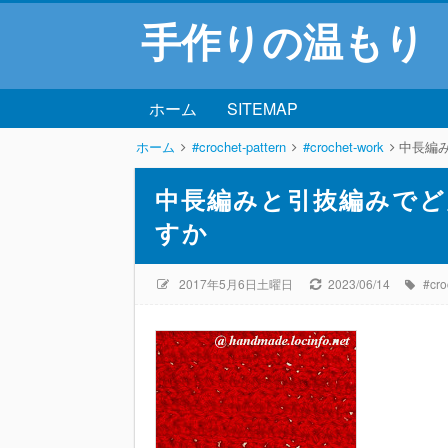
手作りの温もり
ホーム
SITEMAP
ホーム
#crochet-pattern
#crochet-work
中長編
中長編みと引抜編みでど
すか
2017年5月6日土曜日
2023/06/14
#cro