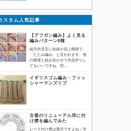
カスタム人気記事
【アフガン編み】よく見る
編みパターン8種
縦方向交互に短線が並ぶ模様で、
「たたみ編み」と言われます。他
の模様と組み合わせて作品作りし
てもいいですね、切…
イギリスゴム編み・フィッ
シャーマンズリブ
古着のリニューアル用に付
け襟を編んでみた
レース付け襟は贅沢ですよね～市