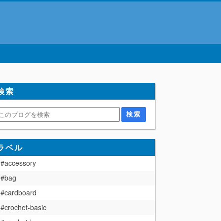
検索
ラベル
#accessory
#bag
#cardboard
#crochet-basic