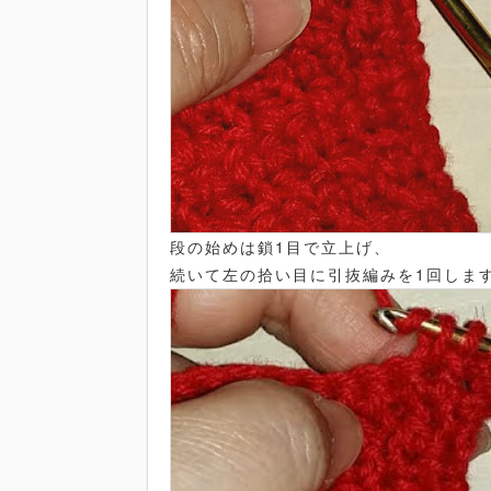
段の始めは鎖1目で立上げ、
続いて左の拾い目に引抜編みを1回しま