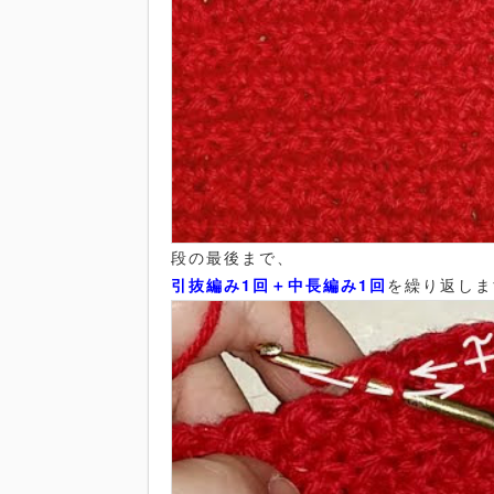
段の最後まで、
引抜編み1回＋中長編み1回
を繰り返しま