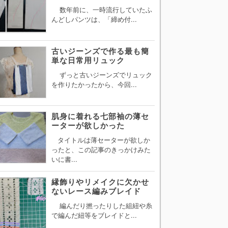
数年前に、一時流行していたふ
んどしパンツは、「締め付...
古いジーンズで作る最も簡
単な日常用リュック
ずっと古いジーンズでリュック
を作りたかったから、今回...
肌身に着れる七部袖の薄セ
ーターが欲しかった
タイトルは薄セーターが欲しか
ったと、この記事のきっかけみた
いに書...
縁飾りやリメイクに欠かせ
ないレース編みブレイド
編んだり撚ったりした組紐や糸
で編んだ紐等をブレイドと...