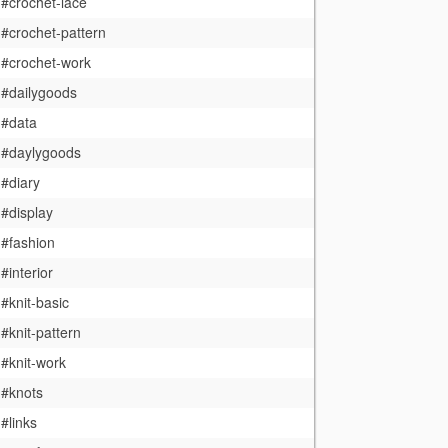
#crochet-lace
#crochet-pattern
#crochet-work
#dailygoods
#data
#daylygoods
#diary
#display
#fashion
#interior
#knit-basic
#knit-pattern
#knit-work
#knots
#links