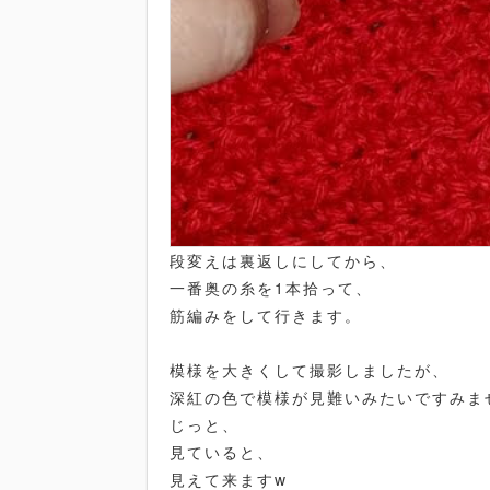
段変えは裏返しにしてから、
一番奥の糸を1本拾って、
筋編みをして行きます。
模様を大きくして撮影しましたが、
深紅の色で模様が見難いみたいですみま
じっと、
見ていると、
見えて来ますw