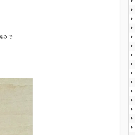
編みで
、