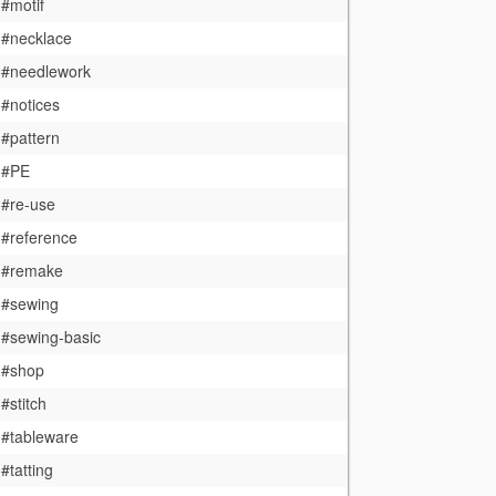
#motif
#necklace
#needlework
#notices
#pattern
#PE
#re-use
#reference
#remake
#sewing
#sewing-basic
#shop
#stitch
#tableware
#tatting