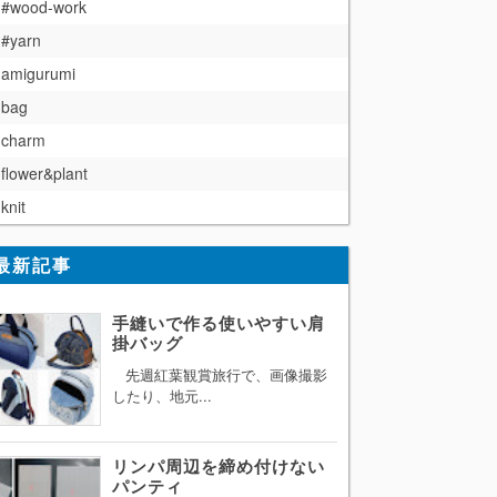
#wood-work
#yarn
amigurumi
bag
charm
flower&plant
knit
最新記事
手縫いで作る使いやすい肩
掛バッグ
先週紅葉観賞旅行で、画像撮影
したり、地元...
リンパ周辺を締め付けない
パンティ