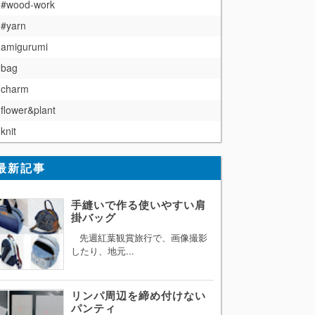
#wood-work
#yarn
amigurumi
bag
charm
flower&plant
knit
最新記事
手縫いで作る使いやすい肩
掛バッグ
先週紅葉観賞旅行で、画像撮影
したり、地元...
リンパ周辺を締め付けない
パンティ