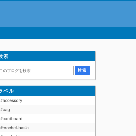
検索
ラベル
#accessory
#bag
#cardboard
#crochet-basic