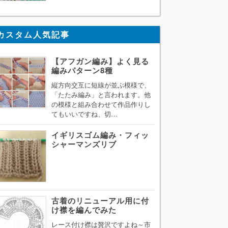
カスタム人気記事
【アフガン編み】よく見る
編みパターン8種
縦方向交互に短線が並ぶ模様で、
「たたみ編み」と言われます。他
の模様と組み合わせて作品作りし
てもいいですね、切…
イギリスゴム編み・フィッ
シャーマンズリブ
古着のリニューアル用に付
け襟を編んでみた
レース付け襟は贅沢ですよね～市