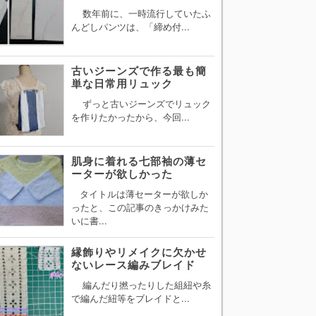
数年前に、一時流行していたふ
んどしパンツは、「締め付...
古いジーンズで作る最も簡
単な日常用リュック
ずっと古いジーンズでリュック
を作りたかったから、今回...
肌身に着れる七部袖の薄セ
ーターが欲しかった
タイトルは薄セーターが欲しか
ったと、この記事のきっかけみた
いに書...
縁飾りやリメイクに欠かせ
ないレース編みブレイド
編んだり撚ったりした組紐や糸
で編んだ紐等をブレイドと...