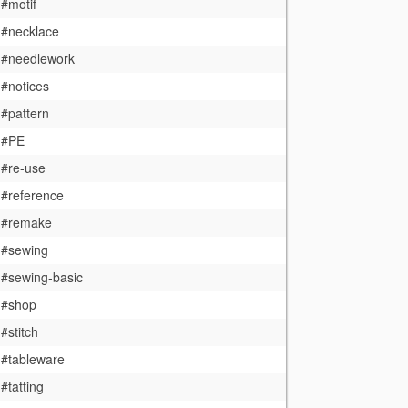
#motif
#necklace
#needlework
#notices
#pattern
#PE
#re-use
#reference
#remake
#sewing
#sewing-basic
#shop
#stitch
#tableware
#tatting