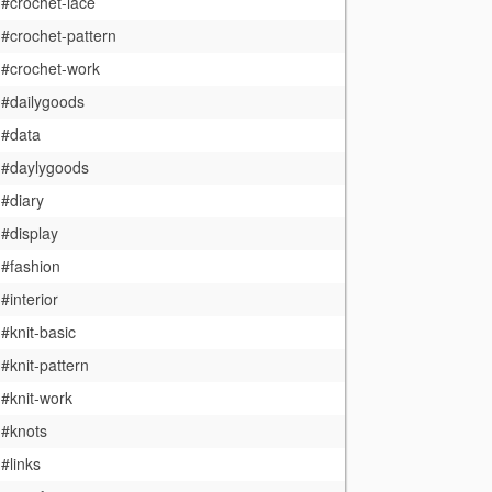
#crochet-lace
#crochet-pattern
#crochet-work
#dailygoods
#data
#daylygoods
#diary
#display
#fashion
#interior
#knit-basic
#knit-pattern
#knit-work
#knots
#links