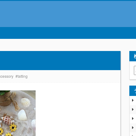
ccessory
#tatting