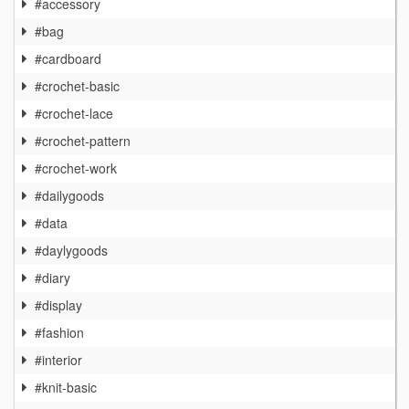
#accessory
#bag
#cardboard
#crochet-basic
#crochet-lace
#crochet-pattern
#crochet-work
#dailygoods
#data
#daylygoods
#diary
#display
#fashion
#interior
#knit-basic