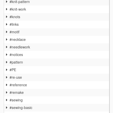
#knit-pattern
#knit-work
#knots
#links
#motif
#necklace
#needlework
#notices
#pattern
#PE
#re-use
#reference
#remake
#sewing
#sewing-basic