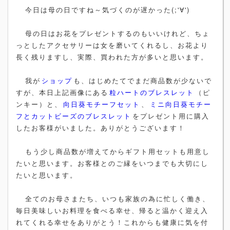
今日は母の日ですね～気づくのが遅かった(;'∀')
母の日はお花をプレゼントするのもいいけれど、ちょ
っとしたアクセサリーは女を磨いてくれるし、お花より
長く残りますし、実際、買われた方が多いと思います。
我が
ショップ
も、はじめたてでまだ商品数が少ないで
すが、本日上記画像にある
粒ハートのブレスレット
（ピ
ンキー）と、
向日葵モチーフセット
、
ミニ向日葵モチー
フとカットビーズのブレスレット
をプレゼント用に購入
したお客様がいました。ありがとうございます！
もう少し商品数が増えてからギフト用セットも用意し
たいと思います。お客様とのご縁をいつまでも大切にし
たいと思います。
全てのお母さまたち、いつも家族の為に忙しく働き、
毎日美味しいお料理を食べる幸せ、帰ると温かく迎え入
れてくれる幸せをありがとう！これからも健康に気を付