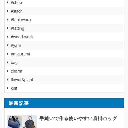
#shop
#stitch
#tableware
#tatting
#wood-work
#yarn
amigurumi
bag
charm
flower&plant
knit
最新記事
手縫いで作る使いやすい肩掛バッグ