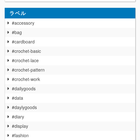
ラベル
#accessory
#bag
#cardboard
#crochet-basic
#crochet-lace
#crochet-pattern
#crochet-work
#dailygoods
#data
#daylygoods
#diary
#display
#fashion