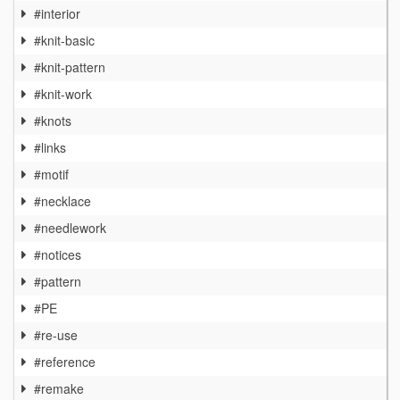
#interior
#knit-basic
#knit-pattern
#knit-work
#knots
#links
#motif
#necklace
#needlework
#notices
#pattern
#PE
#re-use
#reference
#remake