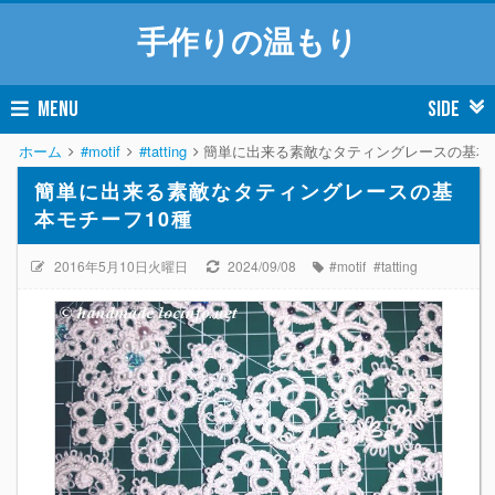
手作りの温もり
MENU
SIDE
ホーム
#motif
#tatting
簡単に出来る素敵なタティングレースの基本モ
簡単に出来る素敵なタティングレースの基
本モチーフ10種
2016年5月10日火曜日
2024/09/08
#motif
#tatting