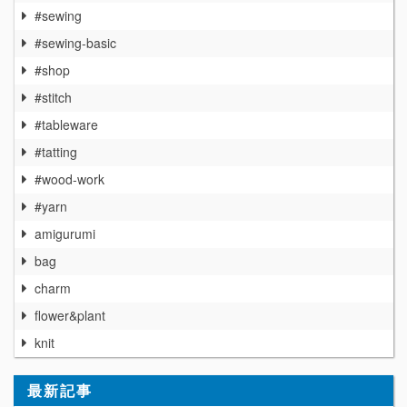
#sewing
#sewing-basic
#shop
#stitch
#tableware
#tatting
#wood-work
#yarn
amigurumi
bag
charm
flower&plant
knit
最新記事