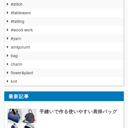
#stitch
#tableware
#tatting
#wood-work
#yarn
amigurumi
bag
charm
flower&plant
knit
最新記事
手縫いで作る使いやすい肩掛バッグ