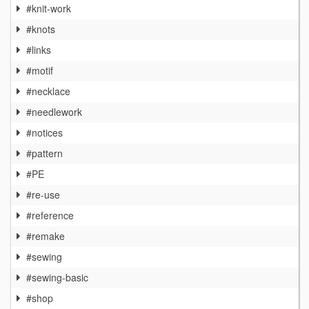
#knit-work
#knots
#links
#motif
#necklace
#needlework
#notices
#pattern
#PE
#re-use
#reference
#remake
#sewing
#sewing-basic
#shop