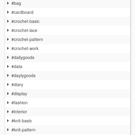
#bag
#cardboard
#crochet-basic
#crochet-lace
#crochet-pattern
#crochet-work
#dailygoods
#data
#daylygoods
#diary
#display
#fashion
#interior
#knit-basic
#knit-pattern