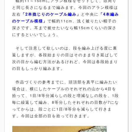
幅約11～15cmにアラン模様をセットして、頭周り
と同じ長さになるまで編みます。今回のアラン模様は
左右
「2本捻じりのケーブル編み」
と中央に
「4本編み
のケーブル模様」
で幅約11cm、浅く被りたい帽子の
深さです。耳まで被せたいなら幅15cmくらいの深さ
にするといいでしょう。
そして注意して欲しいのは、段を編み上げる度に裏
返しますが、各段始まりの目はそのまま引き延ばして
次の目から編む方法があるけれど、今回は各段始まり
の目もしっかり編みます。
作品づくりの参考までに、頭頂部を真平に編みたい
場合は、横にしたケーブルのそれぞれの山から4目を
拾って、1目/8等分減らしの段と増減なしの段を、1段
毎に繰返して編み、8等分したそれぞれの目数が7にな
ってからは、段ごとに1目/8等分を減らして行きま
す。今回は全部の目を拾って行きます。