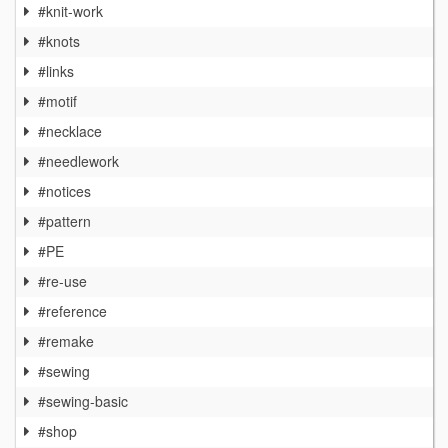
#knit-work
#knots
#links
#motif
#necklace
#needlework
#notices
#pattern
#PE
#re-use
#reference
#remake
#sewing
#sewing-basic
#shop