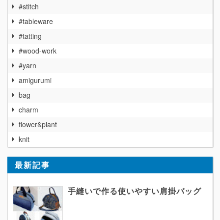
#stitch
#tableware
#tatting
#wood-work
#yarn
amigurumi
bag
charm
flower&plant
knit
最新記事
手縫いで作る使いやすい肩掛バッグ