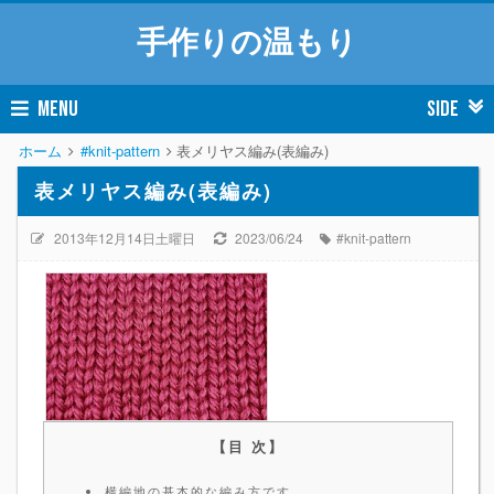
手作りの温もり
MENU
SIDE
ホーム
#knit-pattern
表メリヤス編み(表編み)
表メリヤス編み(表編み)
2013年12月14日土曜日
2023/06/24
#knit-pattern
横編地の基本的な編み方です。