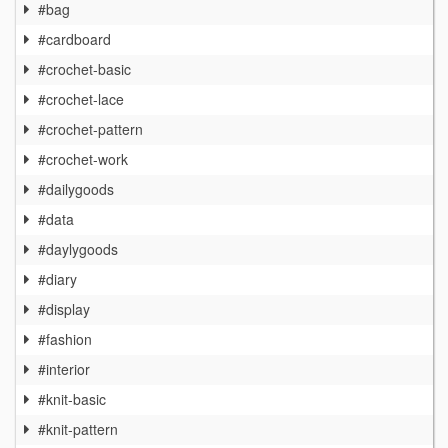
#bag
#cardboard
#crochet-basic
#crochet-lace
#crochet-pattern
#crochet-work
#dailygoods
#data
#daylygoods
#diary
#display
#fashion
#interior
#knit-basic
#knit-pattern