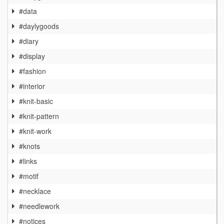
#data
#daylygoods
#diary
#display
#fashion
#interior
#knit-basic
#knit-pattern
#knit-work
#knots
#links
#motif
#necklace
#needlework
#notices