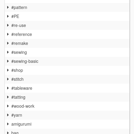
#pattern
#PE
#re-use
#reference
#remake
#sewing
#sewing-basic
#shop
#stitch
#tableware
#tatting
#wood-work
#yarn
amigurumi
bag