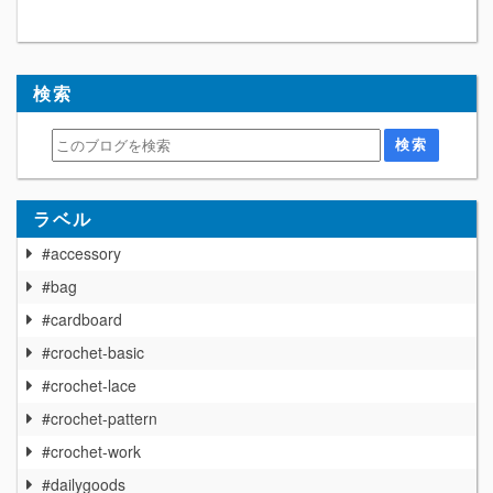
検索
ラベル
#accessory
#bag
#cardboard
#crochet-basic
#crochet-lace
#crochet-pattern
#crochet-work
#dailygoods