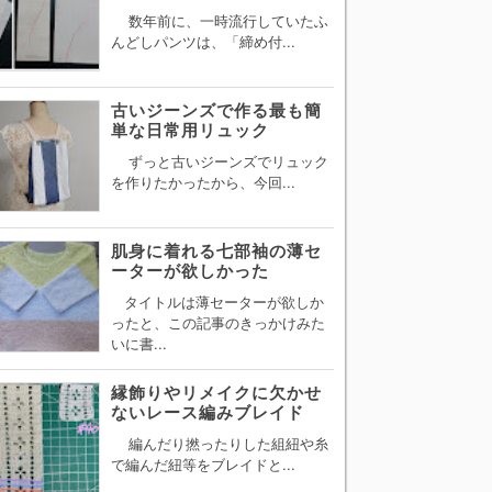
数年前に、一時流行していたふ
んどしパンツは、「締め付...
古いジーンズで作る最も簡
単な日常用リュック
ずっと古いジーンズでリュック
を作りたかったから、今回...
肌身に着れる七部袖の薄セ
ーターが欲しかった
タイトルは薄セーターが欲しか
ったと、この記事のきっかけみた
いに書...
縁飾りやリメイクに欠かせ
ないレース編みブレイド
編んだり撚ったりした組紐や糸
で編んだ紐等をブレイドと...