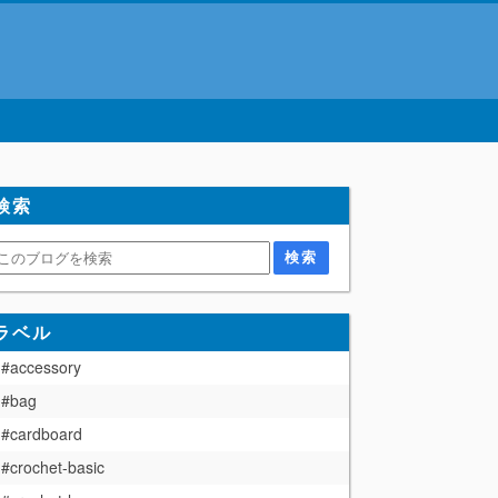
検索
ラベル
#accessory
#bag
#cardboard
#crochet-basic