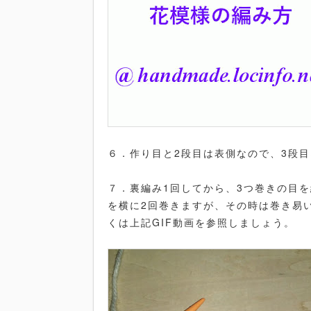
６．作り目と2段目は表側なので、3段
７．裏編み1回してから、3つ巻きの目
を横に2回巻きますが、その時は巻き易
くは上記GIF動画を参照しましょう。