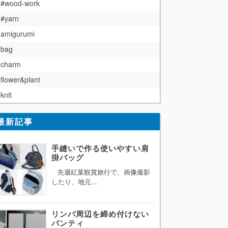
#wood-work
#yarn
amigurumi
bag
charm
flower&plant
knit
最新記事
手縫いで作る使いやすい肩
掛バッグ
先週紅葉観賞旅行で、画像撮影
したり、地元...
リンパ周辺を締め付けない
パンティ