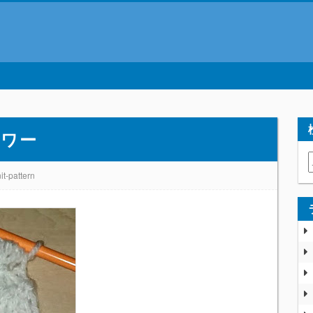
ー
ラワー
it-pattern