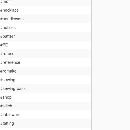
#motif
#necklace
#needlework
#notices
#pattern
#PE
#re-use
#reference
#remake
#sewing
#sewing-basic
#shop
#stitch
#tableware
#tatting