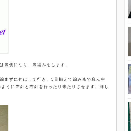
目は裏側になり、裏編みをします。
を編まずに伸ばして行き、5目揃えて編み糸で真ん中
いように左針と右針を行ったり来たりさせます。詳し