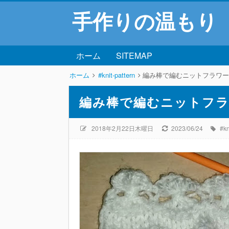
手作りの温もり
ホーム
SITEMAP
ホーム
#knit-pattern
編み棒で編むニットフラワ
編み棒で編むニットフ
2018年2月22日木曜日
2023/06/24
#kn