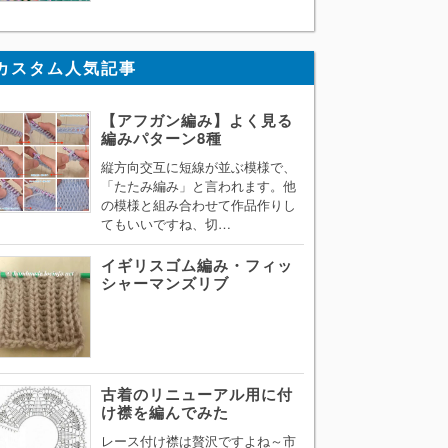
カスタム人気記事
【アフガン編み】よく見る
編みパターン8種
縦方向交互に短線が並ぶ模様で、
「たたみ編み」と言われます。他
の模様と組み合わせて作品作りし
てもいいですね、切…
イギリスゴム編み・フィッ
シャーマンズリブ
古着のリニューアル用に付
け襟を編んでみた
レース付け襟は贅沢ですよね～市