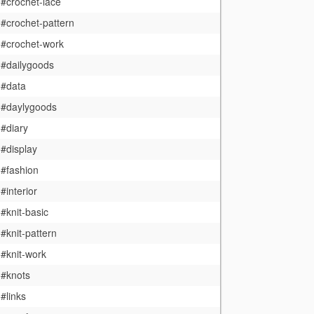
#crochet-lace
#crochet-pattern
#crochet-work
#dailygoods
#data
#daylygoods
#diary
#display
#fashion
#interior
#knit-basic
#knit-pattern
#knit-work
#knots
#links