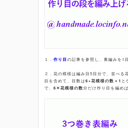
１．
作り目
の記事を参照し、裏編みを1
２．花の模様は編み目5目分で、並べる
目を含めて、目数は
6×花模様の数＋1
と
で、
6✕花模様の数
分だけ作り目を編め