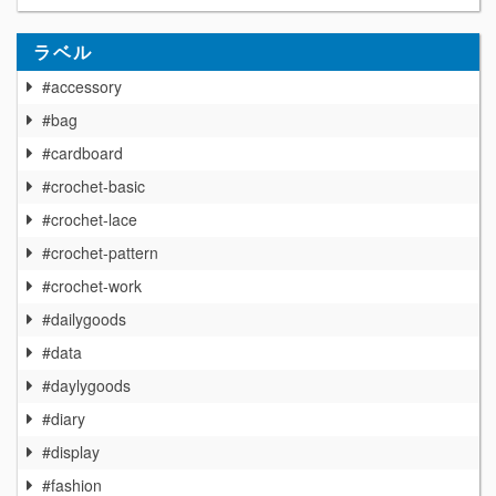
ラベル
#accessory
#bag
#cardboard
#crochet-basic
#crochet-lace
#crochet-pattern
#crochet-work
#dailygoods
#data
#daylygoods
#diary
#display
#fashion