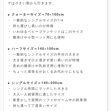
では小さい順から行きます。
● クォーターサイズ＝70×100cm
・ 一般的なシングルサイズの1/4
・ 持ち運びし易いのが特徴
・ いわゆるベビーブランケットはこのサイズ
・ 膝掛けや小型ペット用にも便利
●
ハーフサイズ＝140×100cm
・ 一般的なシングルサイズの半分の大きさ
・ 大き過ぎず小さ過ぎず使い易いのが特徴
・ 長めの膝掛けや乳幼児用に便利です
・ ちょっと嵩張るがおくるみ代わりにもなる
●
シングルサイズ＝140×200cm
・ シングル布団にマッチした大きさ
・ 大人一人就寝用に適したサイズ
・ 夜更かしで居間のソファやゲーム中の防寒用
・ 持ち運べて丁度良いサイズ