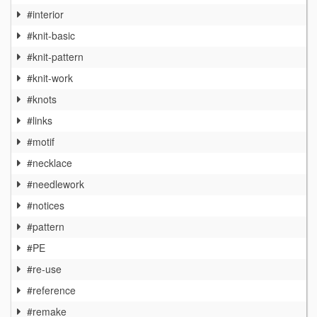
#interior
#knit-basic
#knit-pattern
#knit-work
#knots
#links
#motif
#necklace
#needlework
#notices
#pattern
#PE
#re-use
#reference
#remake