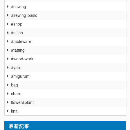
#sewing
#sewing-basic
#shop
#stitch
#tableware
#tatting
#wood-work
#yarn
amigurumi
bag
charm
flower&plant
knit
最新記事