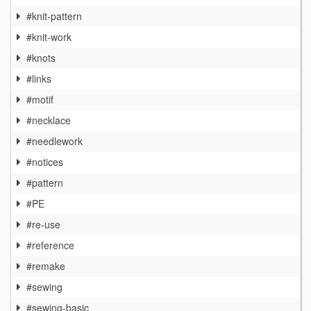
#knit-pattern
#knit-work
#knots
#links
#motif
#necklace
#needlework
#notices
#pattern
#PE
#re-use
#reference
#remake
#sewing
#sewing-basic