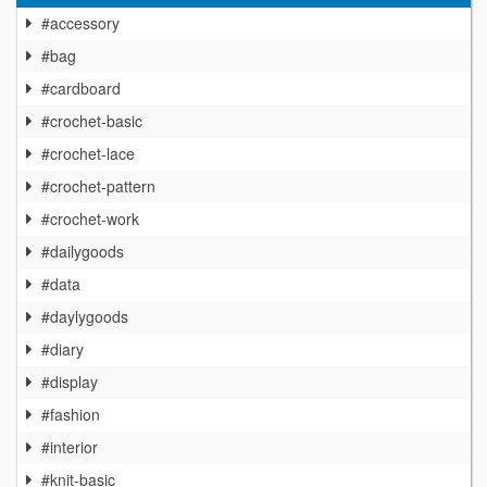
#accessory
#bag
#cardboard
#crochet-basic
#crochet-lace
#crochet-pattern
#crochet-work
#dailygoods
#data
#daylygoods
#diary
#display
#fashion
#interior
#knit-basic