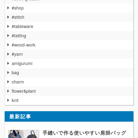
#shop
#stitch
#tableware
#tatting
#wood-work
#yarn
amigurumi
bag
charm
flower&plant
knit
最新記事
手縫いで作る使いやすい肩掛バッグ