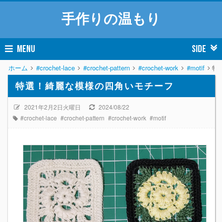
手作りの温もり
MENU
SIDE
ホーム
#crochet-lace
#crochet-pattern
#crochet-work
#motif
特
特選！綺麗な模様の四角いモチーフ
2021年2月2日火曜日
2024/08/22
#crochet-lace
#crochet-pattern
#crochet-work
#motif