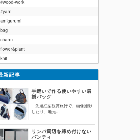
#wood-work
#yarn
amigurumi
bag
charm
flower&plant
knit
最新記事
手縫いで作る使いやすい肩
掛バッグ
先週紅葉観賞旅行で、画像撮影
したり、地元...
リンパ周辺を締め付けない
パンティ