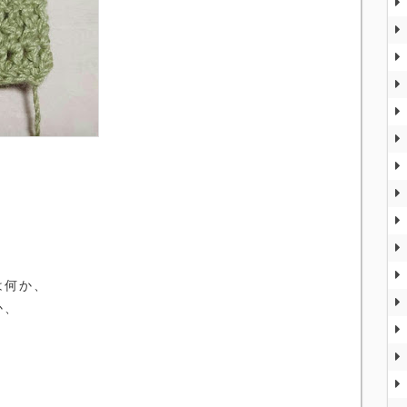
、
は何か、
か、