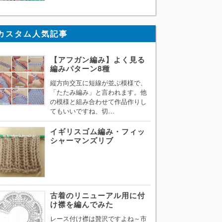
カスタム人気記事
【アフガン編み】よく見る
編みパターン8種
縦方向交互に短線が並ぶ模様で、
「たたみ編み」と言われます。他
の模様と組み合わせて作品作りし
てもいいですね、切…
イギリスゴム編み・フィッ
シャーマンズリブ
古着のリニューアル用に付
け襟を編んでみた
レース付け襟は贅沢ですよね～市