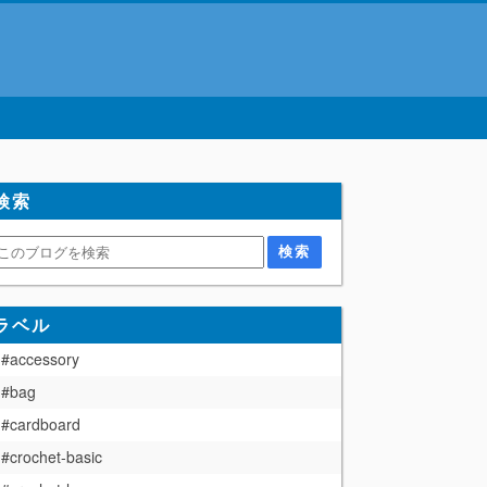
検索
ラベル
#accessory
#bag
#cardboard
#crochet-basic