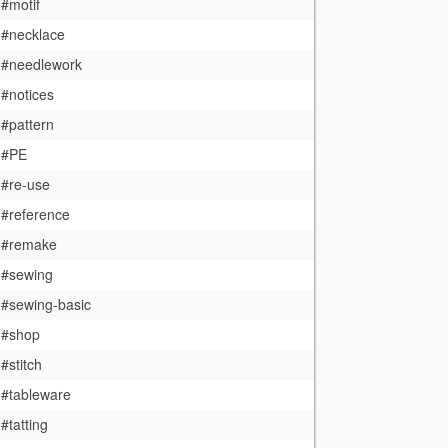
#motif
#necklace
#needlework
#notices
#pattern
#PE
#re-use
#reference
#remake
#sewing
#sewing-basic
#shop
#stitch
#tableware
#tatting