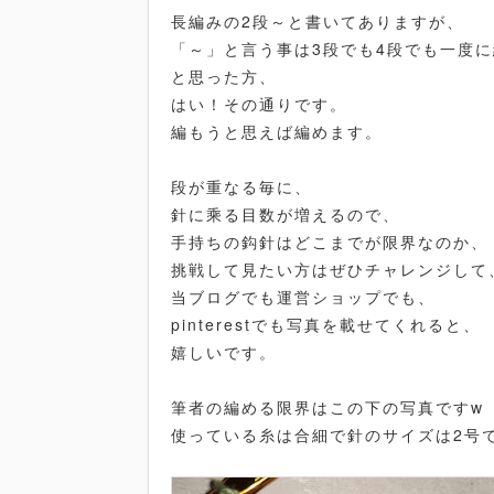
長編みの2段～と書いてありますが、
「～」と言う事は3段でも4段でも一度
と思った方、
はい！その通りです。
編もうと思えば編めます。
段が重なる毎に、
針に乘る目数が増えるので、
手持ちの鈎針はどこまでが限界なのか、
挑戦して見たい方はぜひチャレンジして
当ブログでも運営ショップでも、
pinterestでも写真を載せてくれると、
嬉しいです。
筆者の編める限界はこの下の写真ですw
使っている糸は合細で針のサイズは2号