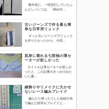
数年前に、一時流行していたふ
んどしパンツは、「締め付...
古いジーンズで作る最も簡
単な日常用リュック
ずっと古いジーンズでリュック
を作りたかったから、今回...
肌身に着れる七部袖の薄セ
ーターが欲しかった
タイトルは薄セーターが欲しか
ったと、この記事のきっかけみた
いに書...
縁飾りやリメイクに欠かせ
ないレース編みブレイド
編んだり撚ったりした組紐や糸
で編んだ紐等をブレイドと...