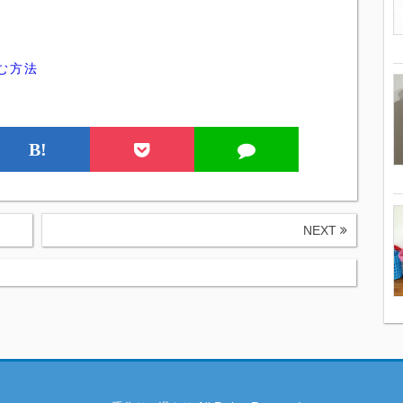
、
む方法
B!
NEXT