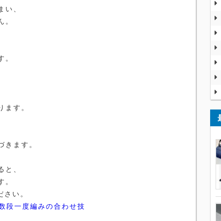
まい、
ん。
す。
ります。
づきます。
ると、
す。
ださい。
数段一度編みの合わせ技