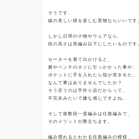
そうです、
線の美しい様を楽しむ置物ならいいです
しかし日用の小物やウェアなら、
段の高さは長編み以下にしたいものです
セーターを着て出かけると、
棘やベンチのネジに引っかかった事や、
ポケットに手を入れたら指が突き出た、
なんて事はありませんでしたか？
そう言うのは手作り品だからって、
不完全みたいで嫌な感じですよね。
そして複数段一度編みは往復編みで、
そのメリットが際立ちます。
編み慣れるとわかる往復編みの模様、