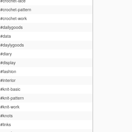
#crochet-lace
#crochet-pattern
#crochet-work
#dailygoods
#data
#daylygoods
#diary
#display
#fashion
#interior
#knit-basic
#knit-pattern
#knit-work
#knots
#links