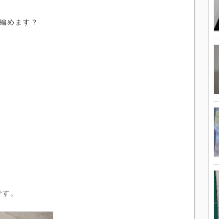
に編めます？
、
です。