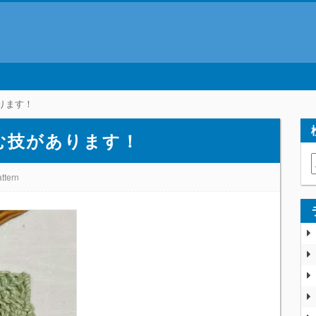
ります！
む技があります！
ttern