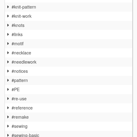
#knit-pattern
#knit-work
#knots
#links
#motif
#necklace
#needlework
#notices
#pattern
#PE
#re-use
#reference
#remake
#sewing
#sewing-basic