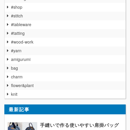
#shop
#stitch
#tableware
#tatting
#wood-work
#yarn
amigurumi
bag
charm
flower&plant
knit
最新記事
手縫いで作る使いやすい肩掛バッグ