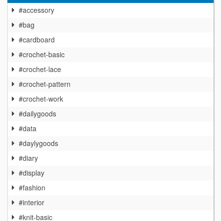
#accessory
#bag
#cardboard
#crochet-basic
#crochet-lace
#crochet-pattern
#crochet-work
#dailygoods
#data
#daylygoods
#diary
#display
#fashion
#interior
#knit-basic