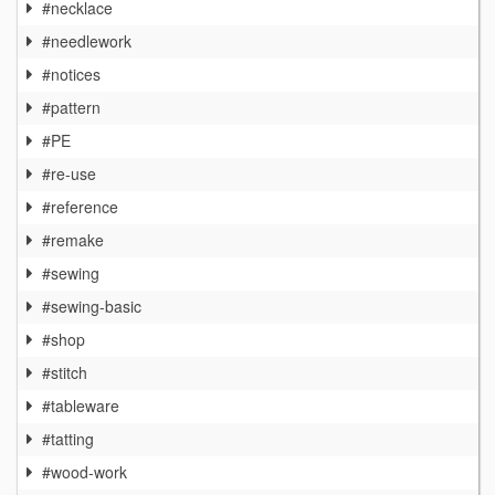
#necklace
#needlework
#notices
#pattern
#PE
#re-use
#reference
#remake
#sewing
#sewing-basic
#shop
#stitch
#tableware
#tatting
#wood-work