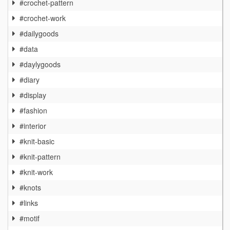
#crochet-pattern
#crochet-work
#dailygoods
#data
#daylygoods
#diary
#display
#fashion
#interior
#knit-basic
#knit-pattern
#knit-work
#knots
#links
#motif