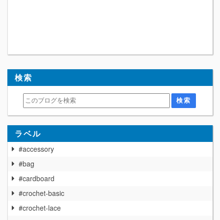
検索
ラベル
#accessory
#bag
#cardboard
#crochet-basic
#crochet-lace