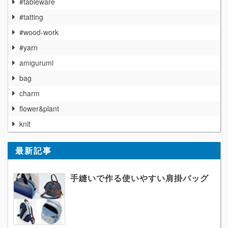
#tableware
#tatting
#wood-work
#yarn
amigurumi
bag
charm
flower&plant
knit
最新記事
手縫いで作る使いやすい肩掛バッグ