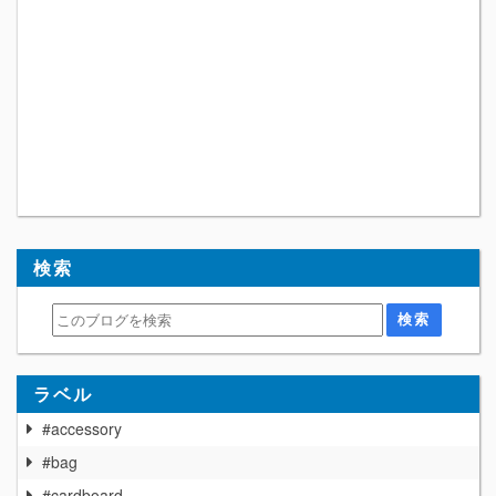
検索
ラベル
#accessory
#bag
#cardboard