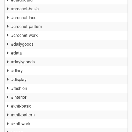
#crochet-basic
#crochet-lace
#crochet-pattern
#crochet-work
#dailygoods
#data
#daylygoods
#diary
#display
#fashion
#interior
#knit-basic
#knit-pattern
#knit-work