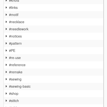
#knots
#links
#motif
#necklace
#needlework
#notices
#pattern
#PE
#re-use
#reference
#remake
#sewing
#sewing-basic
#shop
#stitch