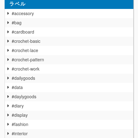
ラベル
#accessory
#bag
#cardboard
#crochet-basic
#crochet-lace
#crochet-pattern
#crochet-work
#dailygoods
#data
#daylygoods
#diary
#display
#fashion
#interior