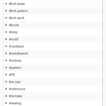
#knit-basic
#knit-pattern
#knit-work
#knots
#links
#motif
#necklace
#needlework
#notices
#pattern
#PE
#re-use
#reference
#remake
#sewing