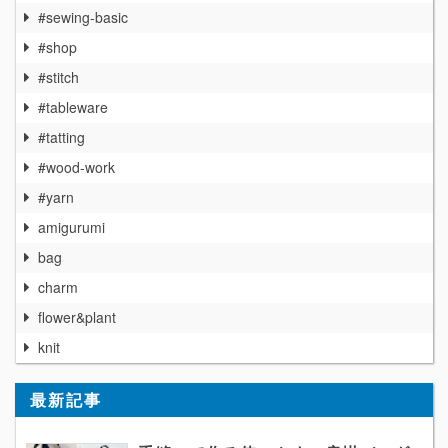
#sewing-basic
#shop
#stitch
#tableware
#tatting
#wood-work
#yarn
amigurumi
bag
charm
flower&plant
knit
最新記事