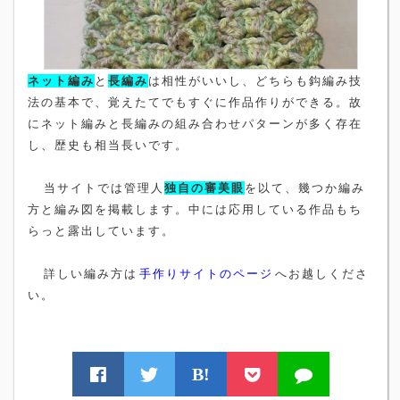
ネット編み
と
長編み
は相性がいいし、どちらも鈎編み技
法の基本で、覚えたてでもすぐに作品作りができる。
故
にネット編みと長編みの組み合わせパターンが多く存在
し、歴史も相当長いです。
当サイトでは管理人
独自の
審美眼
を以て、幾つか編み
方と編み図を掲載します。中には応用している作品もち
らっと露出しています。
詳しい編み方は
手作りサイトのページ
へお越しくださ
い。
B!