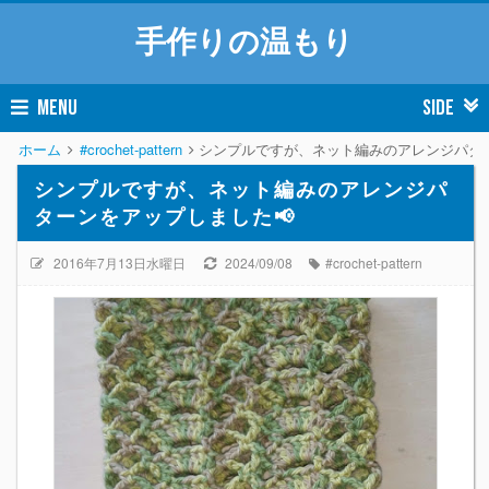
手作りの温もり
MENU
SIDE
ホーム
#crochet-pattern
シンプルですが、ネット編みのアレンジパター
シンプルですが、ネット編みのアレンジパ
ターンをアップしました📢
2016年7月13日水曜日
2024/09/08
#crochet-pattern