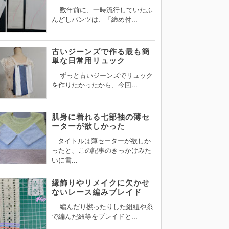
数年前に、一時流行していたふ
んどしパンツは、「締め付...
古いジーンズで作る最も簡
単な日常用リュック
ずっと古いジーンズでリュック
を作りたかったから、今回...
肌身に着れる七部袖の薄セ
ーターが欲しかった
タイトルは薄セーターが欲しか
ったと、この記事のきっかけみた
いに書...
縁飾りやリメイクに欠かせ
ないレース編みブレイド
編んだり撚ったりした組紐や糸
で編んだ紐等をブレイドと...