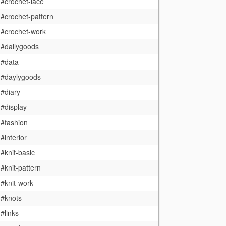
#crochet-lace
#crochet-pattern
#crochet-work
#dailygoods
#data
#daylygoods
#diary
#display
#fashion
#interior
#knit-basic
#knit-pattern
#knit-work
#knots
#links