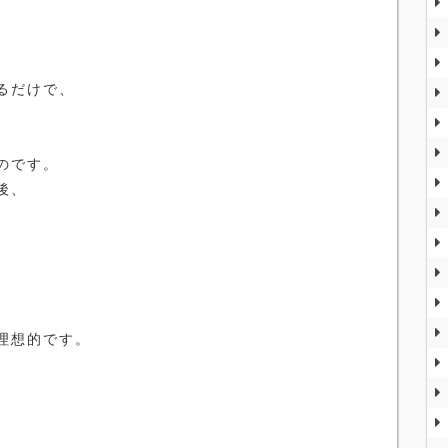
るだけで、
のです。
後、
。
理想的です。