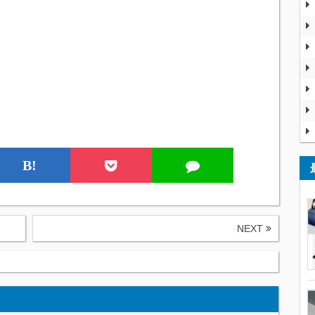
、
B!
NEXT