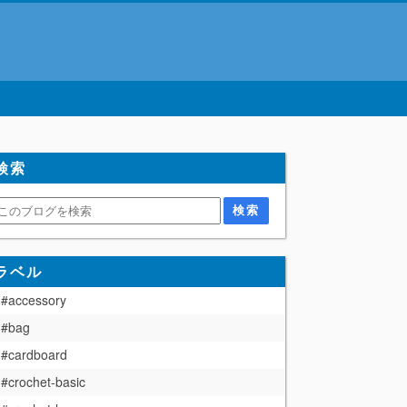
検索
ラベル
#accessory
#bag
#cardboard
#crochet-basic