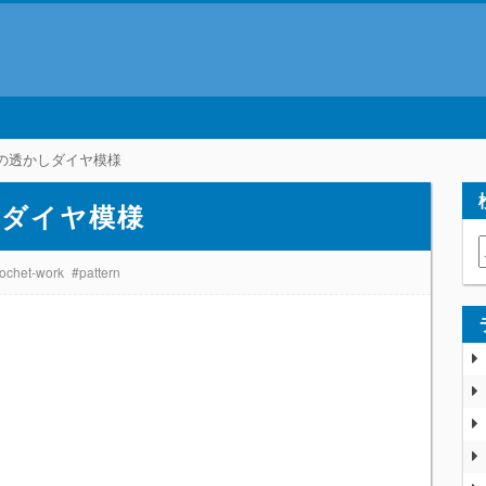
の透かしダイヤ模様
しダイヤ模様
rochet-work
#pattern