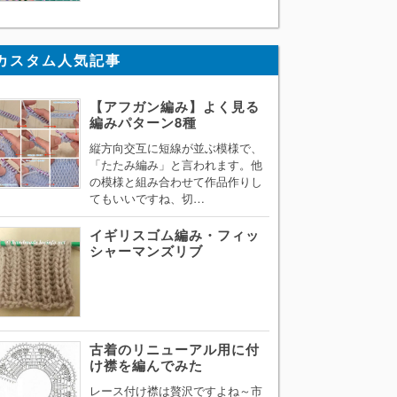
カスタム人気記事
【アフガン編み】よく見る
編みパターン8種
縦方向交互に短線が並ぶ模様で、
「たたみ編み」と言われます。他
の模様と組み合わせて作品作りし
てもいいですね、切…
イギリスゴム編み・フィッ
シャーマンズリブ
古着のリニューアル用に付
け襟を編んでみた
レース付け襟は贅沢ですよね～市