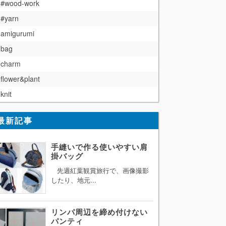
#wood-work
#yarn
amigurumi
bag
charm
flower&plant
knit
最新記事
手縫いで作る使いやすい肩
掛バッグ
先週紅葉観賞旅行で、画像撮影
したり、地元...
リンパ周辺を締め付けない
パンティ