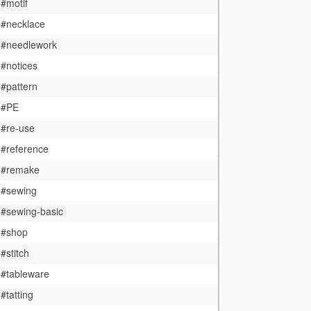
#motif
#necklace
#needlework
#notices
#pattern
#PE
#re-use
#reference
#remake
#sewing
#sewing-basic
#shop
#stitch
#tableware
#tatting