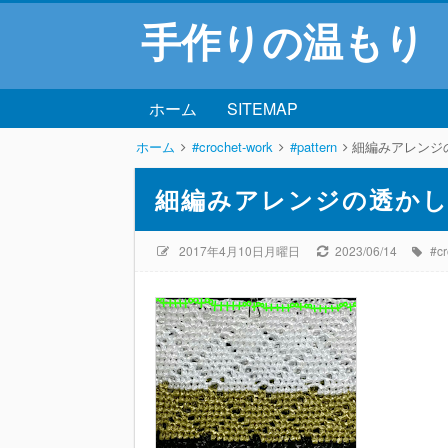
手作りの温もり
ホーム
SITEMAP
ホーム
#crochet-work
#pattern
細編みアレンジ
細編みアレンジの透か
2017年4月10日月曜日
2023/06/14
#c