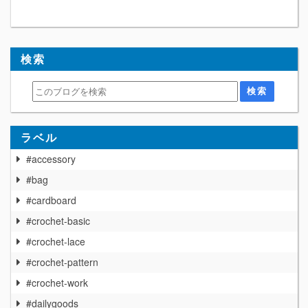
検索
ラベル
#accessory
#bag
#cardboard
#crochet-basic
#crochet-lace
#crochet-pattern
#crochet-work
#dailygoods