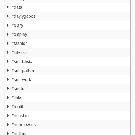
#data
#daylygoods
#diary
#display
#fashion
#interior
#knit-basic
#knit-pattern
#knit-work
#knots
#links
#motif
#necklace
#needlework
#notices