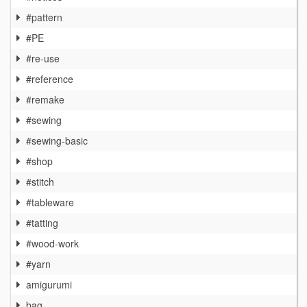
#pattern
#PE
#re-use
#reference
#remake
#sewing
#sewing-basic
#shop
#stitch
#tableware
#tatting
#wood-work
#yarn
amigurumi
bag