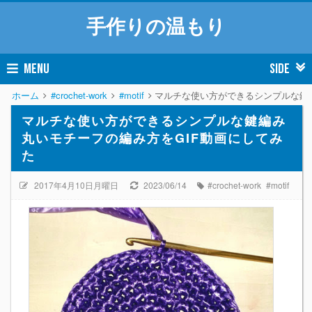
手作りの温もり
MENU
SIDE
ホーム
#crochet-work
#motif
マルチな使い方ができるシンプルな鍵
マルチな使い方ができるシンプルな鍵編み
丸いモチーフの編み方をGIF動画にしてみ
た
2017年4月10日月曜日
2023/06/14
#crochet-work
#motif