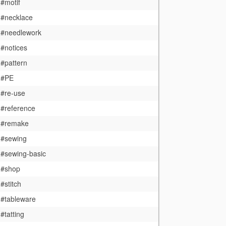
#motif
#necklace
#needlework
#notices
#pattern
#PE
#re-use
#reference
#remake
#sewing
#sewing-basic
#shop
#stitch
#tableware
#tatting