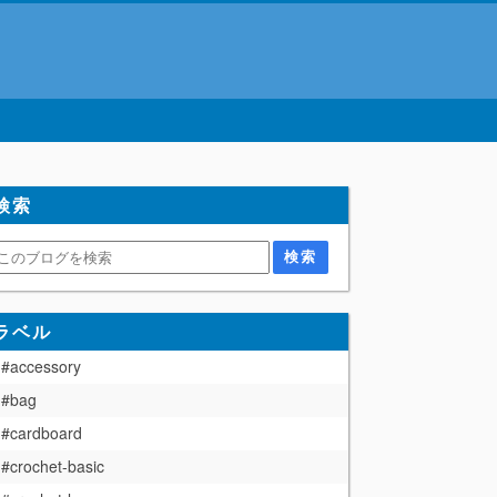
検索
ラベル
#accessory
#bag
#cardboard
#crochet-basic