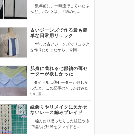
数年前に、一時流行していたふ
んどしパンツは、「締め付...
古いジーンズで作る最も簡
単な日常用リュック
ずっと古いジーンズでリュック
を作りたかったから、今回...
肌身に着れる七部袖の薄セ
ーターが欲しかった
タイトルは薄セーターが欲しか
ったと、この記事のきっかけみた
いに書...
縁飾りやリメイクに欠かせ
ないレース編みブレイド
編んだり撚ったりした組紐や糸
で編んだ紐等をブレイドと...