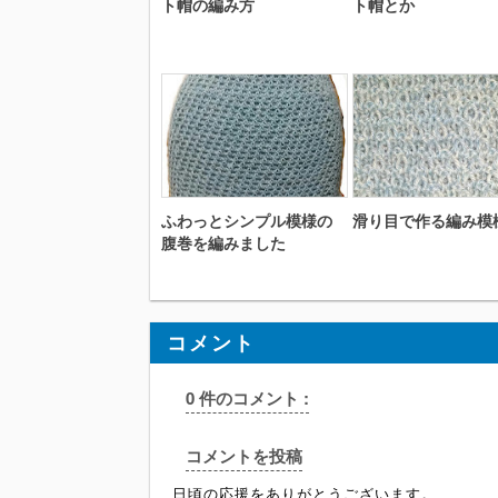
ト帽の編み方
ト帽とか
ふわっとシンプル模様の
滑り目で作る編み模
腹巻を編みました
コメント
0 件のコメント :
コメントを投稿
日頃の応援をありがとうございます。