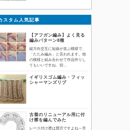
カスタム人気記事
【アフガン編み】よく見る
編みパターン8種
縦方向交互に短線が並ぶ模様で、
「たたみ編み」と言われます。他
の模様と組み合わせて作品作りし
てもいいですね、切…
イギリスゴム編み・フィッ
シャーマンズリブ
古着のリニューアル用に付
け襟を編んでみた
レース付け襟は贅沢ですよね～市