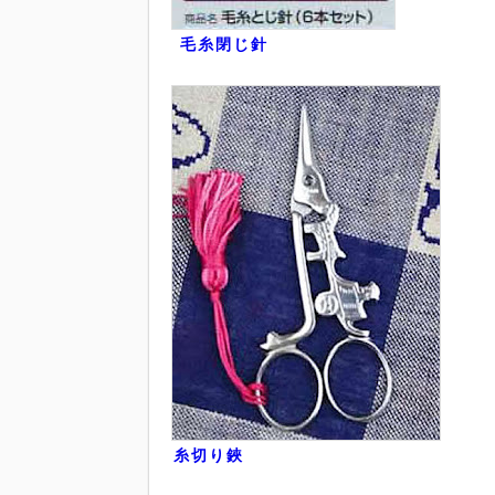
毛糸閉じ針
糸切り鋏