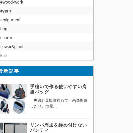
#wood-work
#yarn
amigurumi
bag
charm
flower&plant
knit
最新記事
手縫いで作る使いやすい肩
掛バッグ
先週紅葉観賞旅行で、画像撮影
したり、地元...
リンパ周辺を締め付けない
パンティ