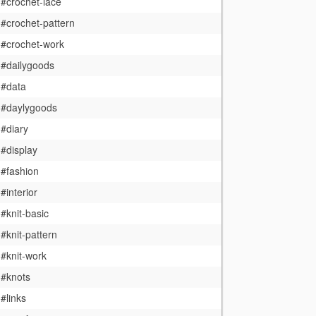
#crochet-lace
#crochet-pattern
#crochet-work
#dailygoods
#data
#daylygoods
#diary
#display
#fashion
#interior
#knit-basic
#knit-pattern
#knit-work
#knots
#links