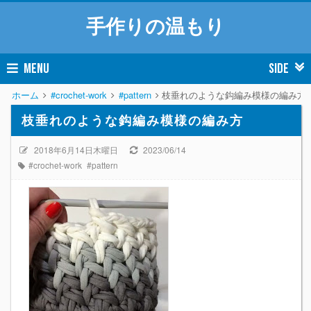
手作りの温もり
MENU
SIDE
ホーム
#crochet-work
#pattern
枝垂れのような鈎編み模様の編み方
枝垂れのような鈎編み模様の編み方
2018年6月14日木曜日
2023/06/14
#crochet-work
#pattern