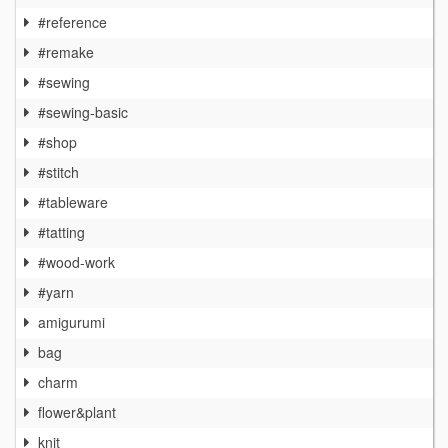
#reference
#remake
#sewing
#sewing-basic
#shop
#stitch
#tableware
#tatting
#wood-work
#yarn
amigurumi
bag
charm
flower&plant
knit