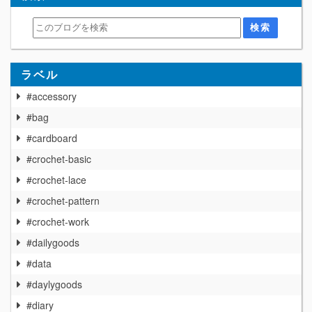
ラベル
#accessory
#bag
#cardboard
#crochet-basic
#crochet-lace
#crochet-pattern
#crochet-work
#dailygoods
#data
#daylygoods
#diary