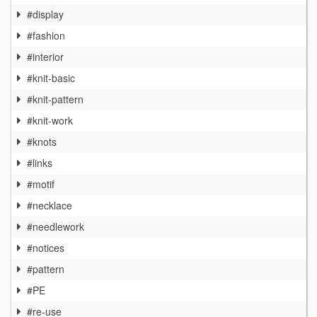
#display
#fashion
#interior
#knit-basic
#knit-pattern
#knit-work
#knots
#links
#motif
#necklace
#needlework
#notices
#pattern
#PE
#re-use