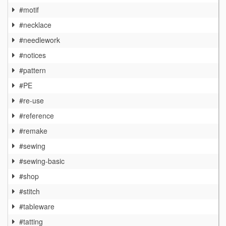
#motif
#necklace
#needlework
#notices
#pattern
#PE
#re-use
#reference
#remake
#sewing
#sewing-basic
#shop
#stitch
#tableware
#tatting