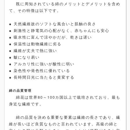
既に周知されている綿のメリットとデメリットを含め
て、その特徴は以下です。
● 天然繊維故のソフトな風合いと肌触の良さ
● 刺激性と静電気の心配がなく、赤ちゃんにも安心
● 吸水性に富んで涼やかだが、乾きは遅い
● 保温性は動物繊維に劣る
● 繊維が丈夫で熱に強い
● 皺になり易い
● アルカリ性に強いが酸性に弱い
● 染色性や発色性に優れている
● 長時間日光に当たると黄変する
綿の品質管理
綿花は世界80～100カ国以上で栽培されており、最も
身近な繊維です。
綿の品質を決める重要な要素は繊維の長さであり、繊
維が長いほど良質なものと言われています。高級の綿と