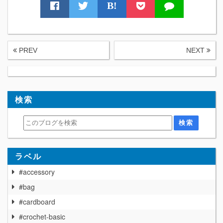
B!
PREV
NEXT
検索
ラベル
#accessory
#bag
#cardboard
#crochet-basic