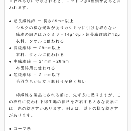
言われる順に分類されると、コットンは4種類があると言
われます。
● 超長繊維綿 ー 長さ35mm以上
シルクの様な光沢がありカシミヤに引けを取らない
繊維の細さはカシミヤ＝14μ16μ＞超長繊維綿約12μ
衣料、タオルに使われる
● 長繊維綿 ー 28mm以上
衣料、タオルに使われる
● 中繊維綿 ー 21mm～28mm
布団綿用に使われる
● 短繊維綿 － 21mm以下
毛羽立ちが目立ち肌触りが良く無い
綿繊維を製品にされる前は、先ず糸に撚りますが、こ
の衣料に使われる綿生地の価格を左右する大きな要素に
は、糸の紡ぎ方があります。例えば、以下の様な紡ぎ方
があります。
● コーマ糸