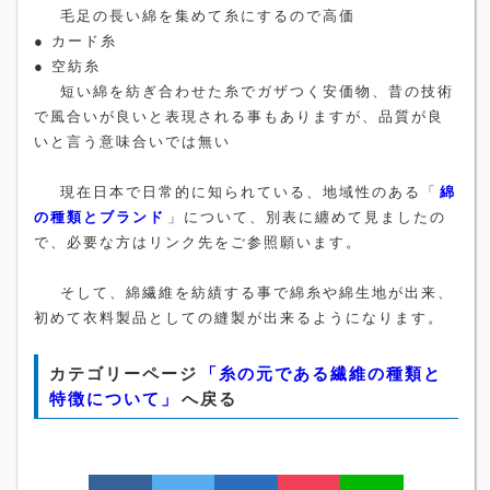
毛足の長い綿を集めて糸にするので高価
● カード糸
● 空紡糸
短い綿を紡ぎ合わせた糸でガザつく安価物、昔の技術
で風合いが良いと表現される事もありますが、品質が良
いと言う意味合いでは無い
現在日本で日常的に知られている、地域性のある「
綿
の種類とブランド
」について、別表に纏めて見ましたの
で、必要な方はリンク先をご参照願います。
そして、綿繊維を紡績する事で綿糸や綿生地が出来、
初めて衣料製品としての縫製が出来るようになります。
カテゴリーページ
「糸の元である繊維の種類と
特徴について」
へ戻る