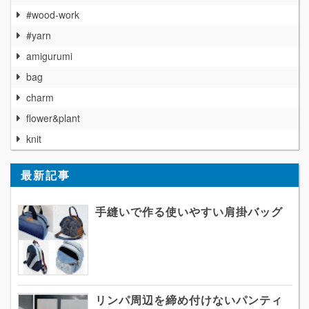
#wood-work
#yarn
amigurumi
bag
charm
flower&plant
knit
最新記事
手縫いで作る使いやすい肩掛バッグ
リンパ周辺を締め付けないパンティ