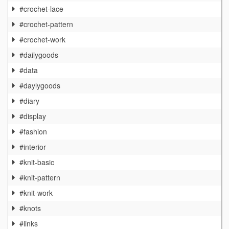
#crochet-lace
#crochet-pattern
#crochet-work
#dailygoods
#data
#daylygoods
#diary
#display
#fashion
#interior
#knit-basic
#knit-pattern
#knit-work
#knots
#links