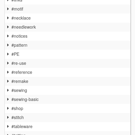
#motif
#necklace
#needlework
#notices
#pattern
#PE
#re-use
#reference
#remake
#sewing
#sewing-basic
#shop
#stitch
#tableware