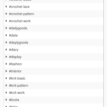
#crochet-lace
#crochet-pattern
#crochet-work
#dailygoods
#data
#daylygoods
#diary
#display
#fashion
#interior
#knit-basic
#knit-pattern
#knit-work
#knots
#links