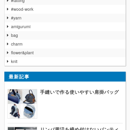
#tatting
#wood-work
#yarn
amigurumi
bag
charm
flower&plant
knit
最新記事
手縫いで作る使いやすい肩掛バッグ
リンパ周辺を締め付けないパンティ