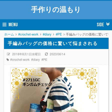
手作りの温もり
MENU
SIDE
ホーム
#crochet-work
#diary
#PE
手編みバッグの価格に驚いて悩
手編みバッグの価格に驚いて悩まされる
2018年8月1日水曜日
2023/06/14
#crochet-work
#diary
#PE