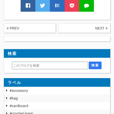
B!
PREV
NEXT
検索
ラベル
#accessory
#bag
#cardboard
#crochet-basic