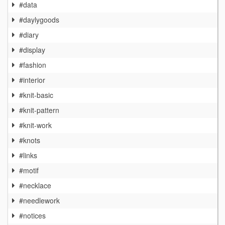
#data
#daylygoods
#diary
#display
#fashion
#interior
#knit-basic
#knit-pattern
#knit-work
#knots
#links
#motif
#necklace
#needlework
#notices