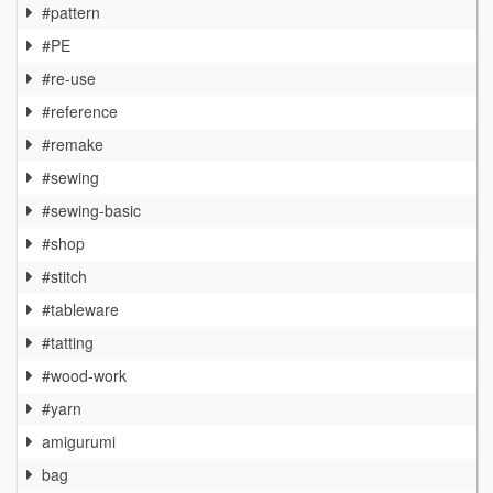
#pattern
#PE
#re-use
#reference
#remake
#sewing
#sewing-basic
#shop
#stitch
#tableware
#tatting
#wood-work
#yarn
amigurumi
bag