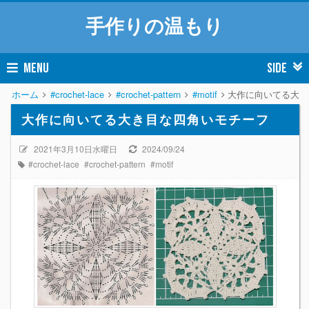
手作りの温もり
MENU
SIDE
ホーム
#crochet-lace
#crochet-pattern
#motif
大作に向いてる大き
大作に向いてる大き目な四角いモチーフ
2021年3月10日水曜日
2024/09/24
#crochet-lace
#crochet-pattern
#motif