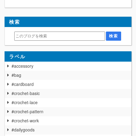
検索
ラベル
#accessory
#bag
#cardboard
#crochet-basic
#crochet-lace
#crochet-pattern
#crochet-work
#dailygoods