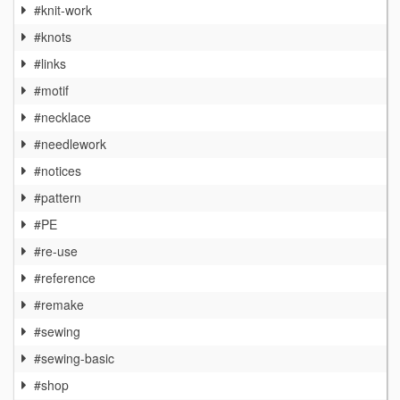
#knit-work
#knots
#links
#motif
#necklace
#needlework
#notices
#pattern
#PE
#re-use
#reference
#remake
#sewing
#sewing-basic
#shop