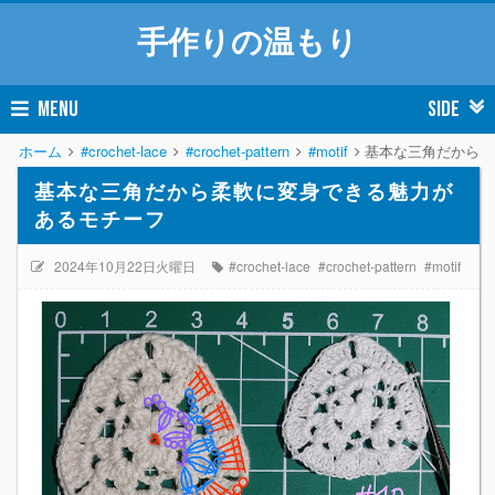
手作りの温もり
MENU
SIDE
ホーム
#crochet-lace
#crochet-pattern
#motif
基本な三角だから柔
基本な三角だから柔軟に変身できる魅力が
あるモチーフ
2024年10月22日火曜日
#crochet-lace
#crochet-pattern
#motif