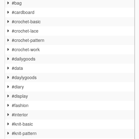
#bag
#cardboard
#crochet-basic
#crochet-lace
#crochet-pattern
#crochet-work
#dailygoods
#data
#daylygoods
#diary
#display
#fashion
#interior
#knit-basic
#knit-pattern