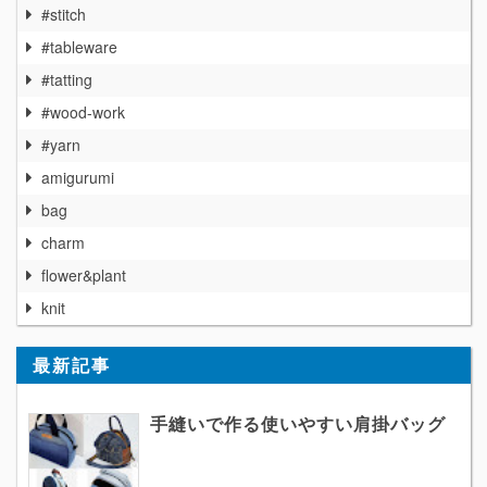
#stitch
#tableware
#tatting
#wood-work
#yarn
amigurumi
bag
charm
flower&plant
knit
最新記事
手縫いで作る使いやすい肩掛バッグ