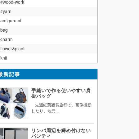
#wood-work
#yarn
amigurumi
bag
charm
flower&plant
knit
最新記事
手縫いで作る使いやすい肩
掛バッグ
先週紅葉観賞旅行で、画像撮影
したり、地元...
リンパ周辺を締め付けない
パンティ