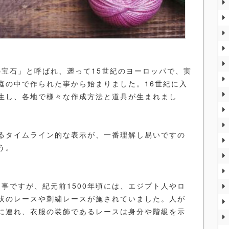
宝石」と呼ばれ、遡って15世紀のヨーロッパで、実
庭の中で作られた事から始まりました。16世紀に入
生し、各地で様々な作成方法と道具が生まれまし
るタイムライン的な表示が、一番理解し易いですの
う。
ですが、紀元前1500年頃には、エジプト人やロ
状のレースや刺繍レースが施されていました。人が
に連れ、衣服の装飾であるレースは身分や階級を示