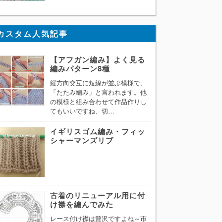
カスタム人気記事
【アフガン編み】よく見る
編みパターン8種
縦方向交互に短線が並ぶ模様で、
「たたみ編み」と言われます。他
の模様と組み合わせて作品作りし
てもいいですね、切…
イギリスゴム編み・フィッ
シャーマンズリブ
古着のリニューアル用に付
け襟を編んでみた
レース付け襟は贅沢ですよね～市