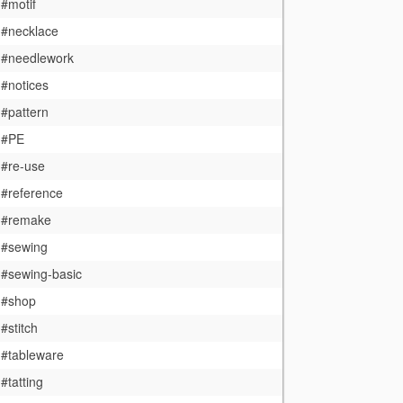
#motif
#necklace
#needlework
#notices
#pattern
#PE
#re-use
#reference
#remake
#sewing
#sewing-basic
#shop
#stitch
#tableware
#tatting