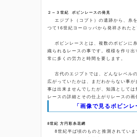
２～３世紀 ボビンレースの発見
エジプト（コプト）の遺跡から、糸を
つて16世紀ヨーロッパから発祥された
ボビンレースとは、複数のボビンに糸
織られるレースの事です。模様を作り出
常に多くの労力と時間を要します。
古代のエジプトでは、どんなレベルの
広がっていたかは、まだわからない事が
事は出来ませんでしたが、知識としては
レースの詳細とその仕上がりレースの画
「画像で見るボビンレ
8世紀 方円彩糸花網
8世紀半ば頃のものと推測されていま