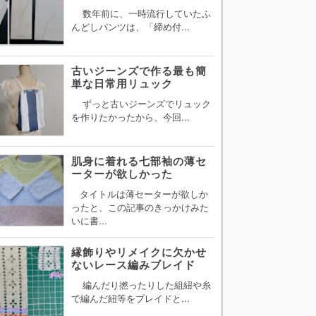
数年前に、一時流行していたふ
んどしパンツは、「締め付...
古いジーンズで作る最も簡
単な日常用リュック
ずっと古いジーンズでリュック
を作りたかったから、今回...
肌身に着れる七部袖の薄セ
ーターが欲しかった
タイトルは薄セーターが欲しか
ったと、この記事のきっかけみた
いに書...
縁飾りやリメイクに欠かせ
ないレース編みブレイド
編んだり撚ったりした組紐や糸
で編んだ紐等をブレイドと...