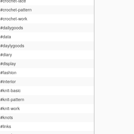
#crochet-lace
#crochet-pattern
#crochet-work
#dailygoods
#data
#daylygoods
#diary
#display
#fashion
#interior
#knit-basic
#knit-pattern
#knit-work
#knots
#links