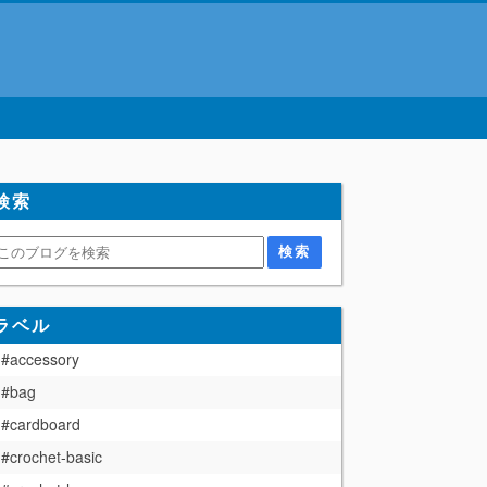
検索
ラベル
#accessory
#bag
#cardboard
#crochet-basic