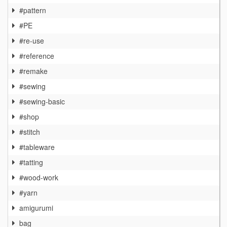
#pattern
#PE
#re-use
#reference
#remake
#sewing
#sewing-basic
#shop
#stitch
#tableware
#tatting
#wood-work
#yarn
amigurumi
bag