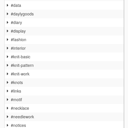
#data
#daylygoods
#diary
#display
#fashion
#interior
#knit-basic
#knit-pattern
#knit-work
#knots
#links
#motif
#necklace
#needlework
#notices