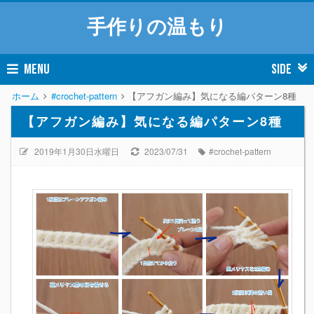
手作りの温もり
MENU
SIDE
ホーム
#crochet-pattern
【アフガン編み】気になる編パターン8種
【アフガン編み】気になる編パターン8種
2019年1月30日水曜日
2023/07/31
#crochet-pattern