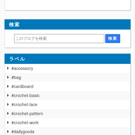
検索
ラベル
#accessory
#bag
#cardboard
#crochet-basic
#crochet-lace
#crochet-pattern
#crochet-work
#dailygoods